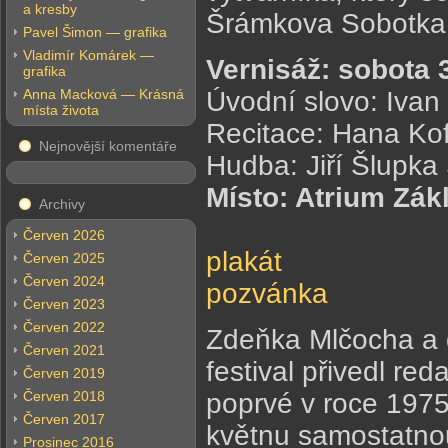
a kresby
Šrámkova Sobotka
Pavel Šimon — grafika
Vladimír Komárek —
Vernisáž: sobota 
grafika
Anna Macková — Krásná
Úvodní slovo: Ivan
místa života
Recitace: Hana Ko
Nejnovější komentáře
Hudba: Jiří Šlupka
Místo: Atrium Zák
Archivy
Červen 2026
plakát
Červen 2025
Červen 2024
pozvánka
Červen 2023
Červen 2022
Zdeňka Mlčocha a d
Červen 2021
festival přivedl re
Červen 2019
Červen 2018
poprvé v roce 1975
Červen 2017
květnu samostatnou
Prosinec 2016