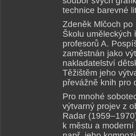
soubor svých grafik
technice barevné l
Zdeněk Mlčoch po 
Školu uměleckých 
profesorů A. Pospíš
zaměstnán jako výt
nakladatelství děts
Těžištěm jeho výtva
převážně knih pro 
Pro mnohé soboteck
výtvarný projev z 
Radar (1959–1970)
k městu a moderní 
např. jeho kompoz