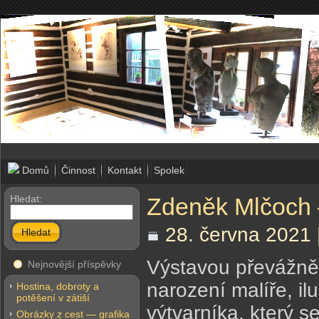
Domů
Činnost
Kontakt
Spolek
Hledat:
Zdeněk Mlčoch –
28. června 2021 
Hledat
Výstavou převážně 
Nejnovější příspěvky
narození malíře, il
Hostina, dobroty a
potěšení v zátiší
výtvarníka, který s
Obrázky z cest — grafika