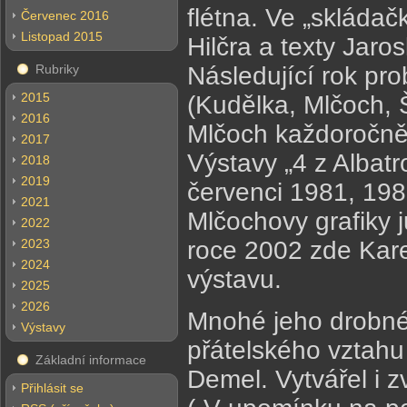
flétna. Ve „skláda
Červenec 2016
Listopad 2015
Hilčra a texty Jar
Rubriky
Následující rok pro
2015
(Kudělka, Mlčoch, Š
2016
Mlčoch každoročně,
2017
Výstavy „4 z Albat
2018
2019
červenci 1981, 198
2021
Mlčochovy grafiky j
2022
2023
roce 2002 zde Kare
2024
výstavu.
2025
2026
Mnohé jeho drobné g
Výstavy
přátelského vztahu 
Základní informace
Demel. Vytvářel i z
Přihlásit se