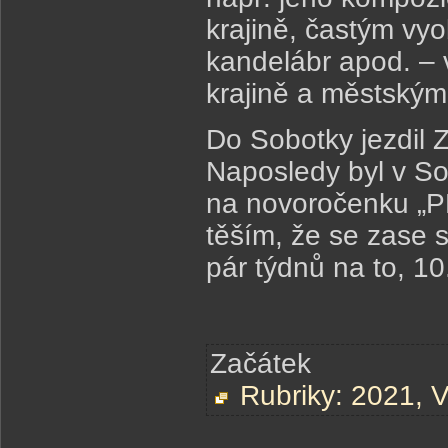
krajině, častým vy
kandelábr apod. – 
krajině a městským
Do Sobotky jezdil 
Naposledy byl v So
na novoročenku „PF
těším, že se zase 
pár týdnů na to, 10
Začátek
Rubriky:
2021
,
V