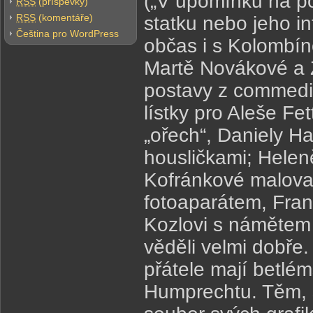
(„V upomínku na po
RSS
(příspěvky)
RSS
(komentáře)
statku nebo jeho in
Čeština pro WordPress
občas i s Kolombíno
Martě Novákové a Z
postavy z commedie 
lístky pro Aleše Fe
„ořech“, Daniely H
housličkami; Helen
Kofránkové maloval
fotoaparátem, Fran
Kozlovi s námětem 
věděli velmi dobře.
přátele mají betlé
Humprechtu. Těm, s 