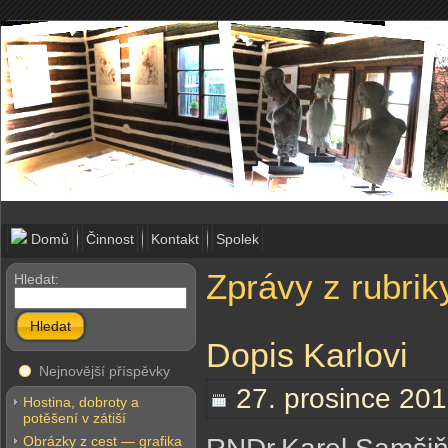
Domů
Činnost
Kontakt
Spolek
Zprávy z rubrik
Hledat:
Hledat
Dopis Karlovi
Nejnovější příspěvky
27. prosince 201
Hostina, dobroty a
potěšení v zátiší
Obrázky z cest — grafika