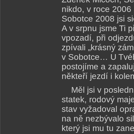
nikdo, v roce 200
Sobotce 2008 jsi si
A v srpnu jsme Ti p
vpozadí, při odjez
zpívali „krásný zám
v Sobotce… U Tvéh
postojíme a zapalu
někteří jezdí i kol
Měl jsi v poslední
statek, rodový maje
stav vyžadoval opra
na ně nezbývalo sil
který jsi mu tu zan