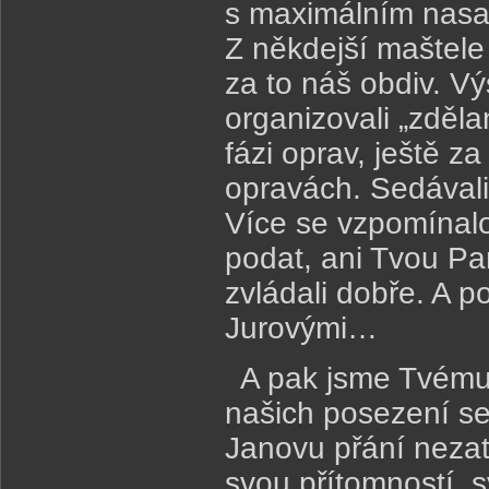
s maximálním nasaz
Z někdejší maštele
za to náš obdiv. Vý
organizovali „zdělan
fázi oprav, ještě z
opravách. Sedávali
Více se vzpomínalo
podat, ani Tvou Pa
zvládali dobře. A 
Jurovými…
A pak jsme Tvému J
našich posezení se 
Janovu přání neza
svou přítomností, 