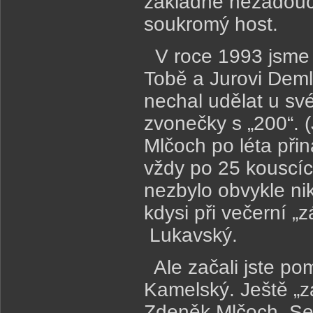
základně nežádoucí
soukromý host.
V roce 1993 jsme s
Tobě a Jurovi Deml
nechal udělat u svéh
zvonečky s „200“.
Mlčoch po léta přin
vždy po 25 kouscíc
nezbylo obvykle ni
kdysi při večerní 
Lukavský.
Ale začali jste po
Kamelský. Ještě „z
Zdeněk Mlčoch, Ser