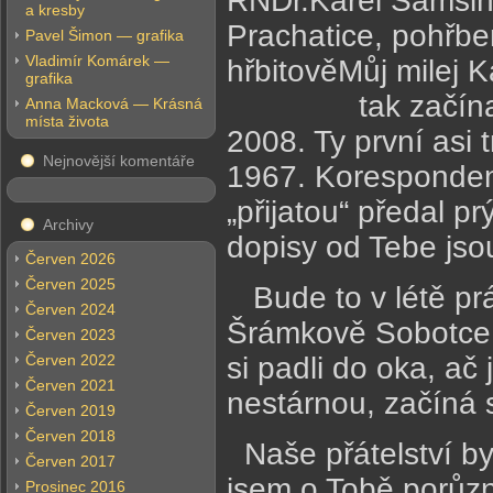
RNDr.Karel Samšiň
a kresby
Prachatice, pohřb
Pavel Šimon — grafika
Vladimír Komárek —
hřbitověMůj milej K
grafika
tak začínaly mé
Anna Macková — Krásná
místa života
2008. Ty první asi 
Nejnovější komentáře
1967. Korespondenc
„přijatou“ předal p
Archivy
dopisy od Tebe jso
Červen 2026
Červen 2025
Bude to v létě prá
Červen 2024
Šrámkově Sobotce, 
Červen 2023
Červen 2022
si padli do oka, ač 
Červen 2021
nestárnou, začíná 
Červen 2019
Červen 2018
Naše přátelství by
Červen 2017
jsem o Tobě porůznu
Prosinec 2016