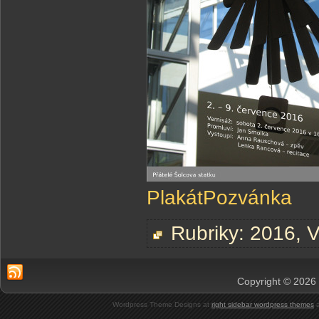
Plakát
Pozvánka
Rubriky:
2016
,
V
Copyright © 2026 
Wordpress Theme Designs at
right sidebar wordpress themes
a