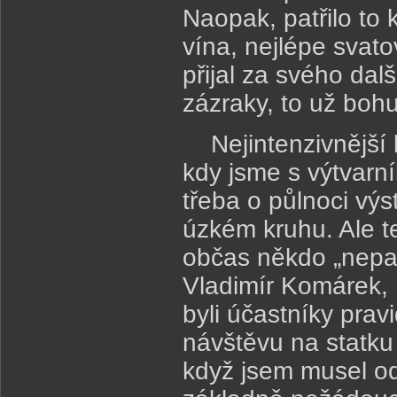
Naopak, patřilo to 
vína, nejlépe svato
přijal za svého dal
zázraky, to už boh
Nejintenzivnější 
kdy jsme s výtvarn
třeba o půlnoci výs
úzkém kruhu. Ale te
občas někdo „nepat
Vladimír Komárek,
byli účastníky prav
návštěvu na statku 
když jsem musel ode