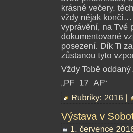
krásné večery, těc
vždy nějak končí… 
vyprávění, na Tvé 
dokumentované vzp
posezení. Dík Ti z
zůstanou tyto vzpo
Vždy Tobě oddaný
„PF 17 AF“
Rubriky:
2016
|
Výstava v Sobot
1. července 201