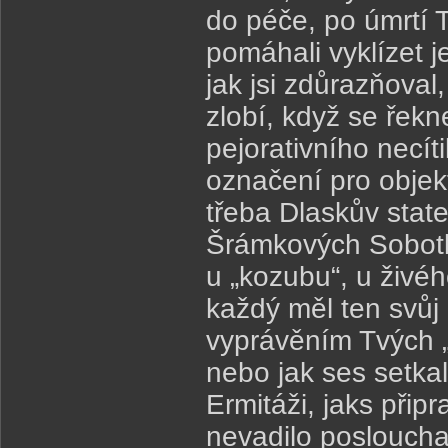
do péče, po úmrtí 
pomáhali vyklízet je
jak jsi zdůrazňoval
zlobí, když se řekn
pejorativního necít
označení pro objekt
třeba Dlaskův stat
Šrámkových Sobotká
u „kozubu“, u živé
každý měl ten svůj
vyprávěním Tvých „s
nebo jak ses setka
Ermitáži, jaks přip
nevadilo poslouchat