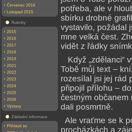
Červenec 2016
potřeba, ale v hloub
Listopad 2015
sbírku drobné grafi
Rubriky
vystavilo, požádal 
2015
mne velká čest. Zho
2016
vidět z řádky snímk
2017
2018
Když „zdělanci“ vy
2019
2021
Tobě můj text – kní
2022
rozesílal jsi jej r
2023
2024
připojil přílohu – 
2025
čestným občanem mě
2026
dali posmrtně.
Výstavy
Základní informace
Ale vraťme se k po
Přihlásit se
procházkách a záje