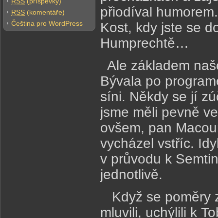
RSS
(příspěvky)
přiodíval humorem
RSS
(komentáře)
Čeština pro WordPress
Kost, kdy jste se 
Humprechtě…
Ale základem naše
Bývala po program
síni. Někdy se jí zú
jsme měli pevně ve
ovšem, pan Macoun
vycházel vstříc. Idy
v průvodu k Semtins
jednotlivě.
Když se poměry za
mluvili, uchýlili k 