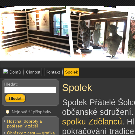
Domů
Činnost
Kontakt
Spolek
Hledat:
Spolek
Hledat
Spolek Přátelé Šolc
občanské sdružení. 
Nejnovější příspěvky
spolku Zdělanců
. H
Hostina, dobroty a
potěšení v zátiší
pokračování tradice
Obrázky z cest — grafika