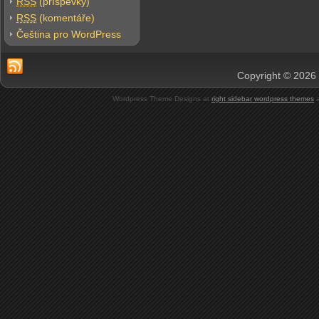
RSS
(příspěvky)
RSS
(komentáře)
Čeština pro WordPress
Copyright © 2026 
Wordpress Theme Designs at
right sidebar wordpress themes
a