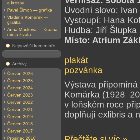
Vernisáž: sobota 
a kresby
Úvodní slovo: Ivan
Pavel Šimon — grafika
Vladimír Komárek —
Vystoupí: Hana Ko
grafika
Hudba: Jiří Šlupka
Anna Macková — Krásná
místa života
Místo: Atrium Zák
Nejnovější komentáře
plakát
Archivy
pozvánka
Červen 2026
Červen 2025
Výstava připomíná 
Červen 2024
Komárka (1928–2002
Červen 2023
Červen 2022
v loňském roce přip
Červen 2021
doplňují exlibris a
Červen 2019
Červen 2018
Červen 2017
Přečtěte si víc »
Prosinec 2016