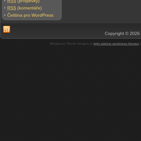
RSS
(příspěvky)
RSS
(komentáře)
Čeština pro WordPress
Copyright © 2026 
Wordpress Theme Designs at
right sidebar wordpress themes
a