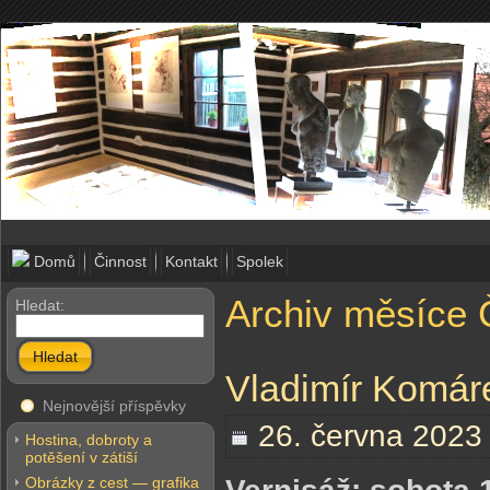
Domů
Činnost
Kontakt
Spolek
Archiv měsíce 
Hledat:
Hledat
Vladimír Komár
Nejnovější příspěvky
26. června 2023
Hostina, dobroty a
potěšení v zátiší
Obrázky z cest — grafika