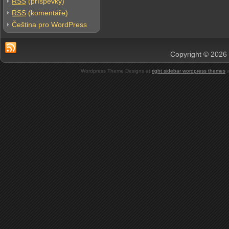
RSS
(příspěvky)
RSS
(komentáře)
Čeština pro WordPress
Copyright © 2026 
Wordpress Theme Designs at
right sidebar wordpress themes
a