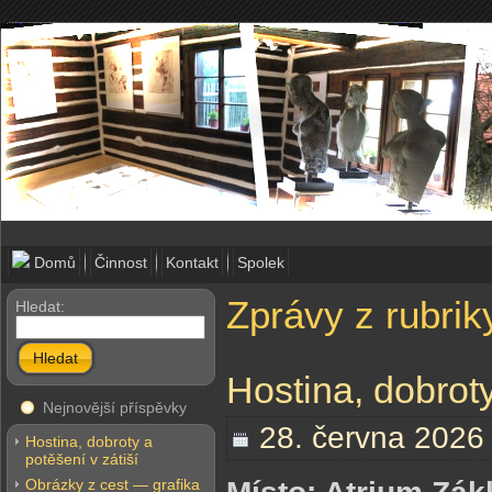
Domů
Činnost
Kontakt
Spolek
Zprávy z rubrik
Hledat:
Hledat
Hostina, dobroty
Nejnovější příspěvky
28. června 2026
Hostina, dobroty a
potěšení v zátiší
Obrázky z cest — grafika