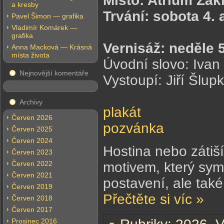
Místo: Atrium Zák
a kresby
Trvání: sobota 4.
Pavel Šimon — grafika
Vladimír Komárek —
grafika
Vernisáž: neděle 
Anna Macková — Krásná
místa života
Úvodní slovo: Ivan
Nejnovější komentáře
Vystoupí: Jiří Šlup
Archivy
plakát
Červen 2026
pozvánka
Červen 2025
Červen 2024
Hostina nebo zátiš
Červen 2023
Červen 2022
motivem, který symb
Červen 2021
postavení, ale také
Červen 2019
Přečtěte si víc »
Červen 2018
Červen 2017
Prosinec 2016