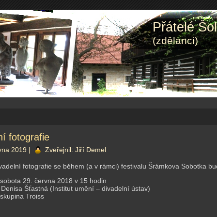
Přátelé Šo
(zdělanci)
í fotografie
vna 2019 |
Zveřejnil:
Jiří Demel
vadelní fotografie se během (a v rámci) festivalu Šrámkova Sobotka bud
sobota 29. června 2018 v 15 hodin
Denisa Šťastná (Institut umění – divadelní ústav)
skupina Troiss