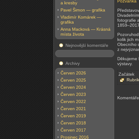
Pozvánka
a kresby
Pavel Šimon — grafika
Představov
Divadelním
Vladimír Komárek —
fotografie
grafika
1859–2017
Anna Macková — Krásná
místa života
Pozoruhodn
kolik jich
Obecního d
Nejnovější komentáře
z nejvýzna
Děkujeme I
Archivy
výstavy.
Červen 2026
Začátek
Rubri
Červen 2025
Červen 2024
Červen 2023
Komentáře
Červen 2022
Červen 2021
Červen 2019
Červen 2018
Červen 2017
Prosinec 2016