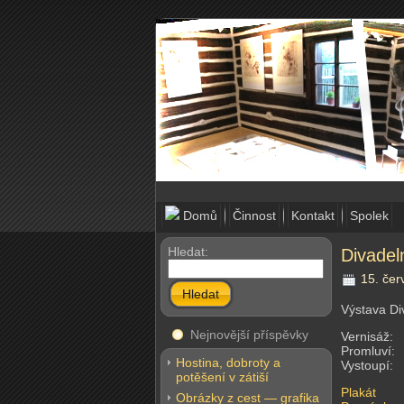
Domů
Činnost
Kontakt
Spolek
Hledat:
Divadeln
15. čer
Hledat
Výstava Di
Nejnovější příspěvky
Vernisáž: 
Promluví: 
Hostina, dobroty a
Vystoupí: 
potěšení v zátiší
Plakát
Obrázky z cest — grafika