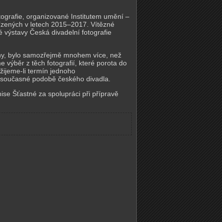
tografie, organizované Institutem umění –
řízených v letech 2015–2017. Vítězné
é výstavy Česká divadelní fotografie
ěny, bylo samozřejmě mnohem více, než
výběr z těch fotografií, které porota do
žijeme-li termín jednoho
 o současné podobě českého divadla.
ise Šťastné za spolupráci při přípravě