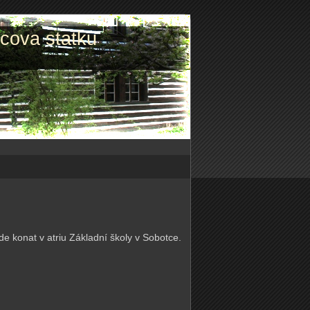
lcova statku
e konat v atriu Základní školy v Sobotce.