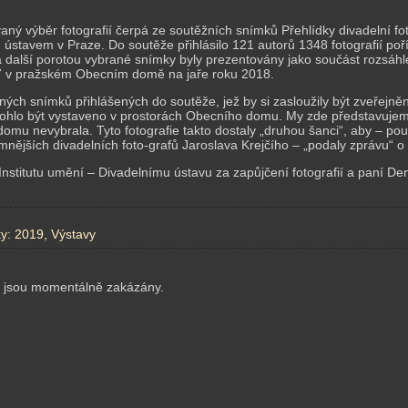
aný výběr fotografií čerpá ze soutěžních snímků Přehlídky divadelní fo
 ústavem v Praze. Do soutěže přihlásilo 121 autorů 1348 fotografií po
 a další porotou vybrané snímky byly prezentovány jako součást rozsáhl
 v pražském Obecním domě na jaře roku 2018.
ých snímků přihlášených do soutěže, jež by si zasloužily být zveřejn
 mohlo být vystaveno v prostorách Obecního domu. My zde představujeme 
omu nevybrala. Tyto fotografie takto dostaly „druhou šanci“, aby – pou
mnějších divadelních foto-grafů Jaroslava Krejčího – „podaly zprávu“
nstitutu umění – Divadelnímu ústavu za zapůjčení fotografií a paní Den
ky:
2019
,
Výstavy
 jsou momentálně zakázány.