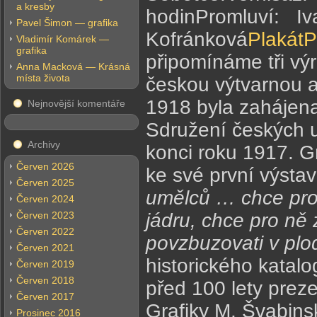
a kresby
hodinPromluví: I
Pavel Šimon — grafika
Kofránková
Plakát
P
Vladimír Komárek —
grafika
připomínáme tři vý
Anna Macková — Krásná
místa života
českou výtvarnou a 
1918 byla zahájena 
Nejnovější komentáře
Sdružení českých 
Archivy
konci roku 1917. Gra
Červen 2026
ke své první výstav
Červen 2025
umělců … chce prohl
Červen 2024
Červen 2023
jádru, chce pro ně z
Červen 2022
povzbuzovati v plo
Červen 2021
historického katalog
Červen 2019
Červen 2018
před 100 lety preze
Červen 2017
Grafiky M. Švabinsk
Prosinec 2016