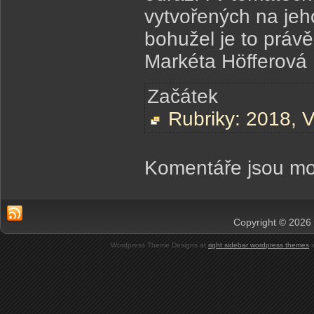
vytvořených na jeho
bohužel je to prá
Markéta Höfferová
Začátek
Rubriky:
2018
,
V
Komentáře jsou mo
Copyright © 2026 
Wordpress Theme Designs at
right sidebar wordpress themes
a