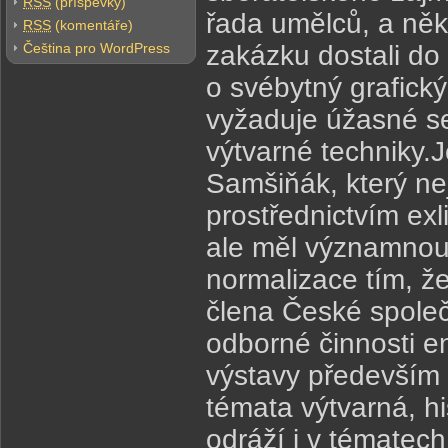
RSS
(příspěvky)
řada umělců, a někt
RSS
(komentáře)
Čeština pro WordPress
zakázku dostali do
o svébytný grafick
vyžaduje úžasné se
výtvarné techniky.
Samšiňák, který ne
prostřednictvím exl
ale měl významnou
normalizace tím, že 
člena České společ
odborné činnosti e
výstavy především 
témata výtvarná, hi
odráží i v tématech