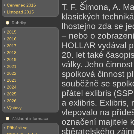
T. F. Šimona, A. Ma
Červenec 2016
Listopad 2015
klasických techniká
Rubriky
lhostejno zda se j
2015
– nebo o zobrazení 
2016
HOLLAR vydával pro
2017
2018
20. let také časopis
2019
války. Jeho činnost
2021
spolková činnost 
2022
2023
souběžně se spolk
2024
přátel exlibris (SS
2025
a exlibris. Exlibri
2026
Výstavy
vlepovalo na přídeš
Základní informace
označení majitele 
Přihlásit se
sběratelského zájm