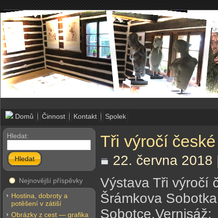
Domů
Činnost
Kontakt
Spolek
Hledat:
Tři výročí české
22. června 2018 
Hledat
Výstava Tři výročí 
Nejnovější příspěvky
Šrámkova Sobotka b
Hostina, dobroty a
potěšení v zátiší
Sobotce.Vernisáž:
Obrázky z cest — grafika